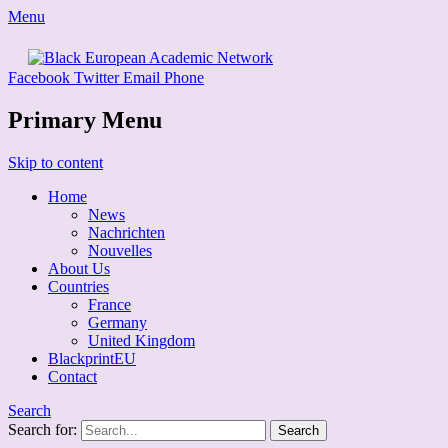
Menu
Black European Academic
Black European Academic Network
Facebook
Twitter
Email
Phone
Network
Primary Menu
Skip to content
Home
News
Nachrichten
Nouvelles
About Us
Countries
France
Germany
United Kingdom
BlackprintEU
Contact
Search
Search for: