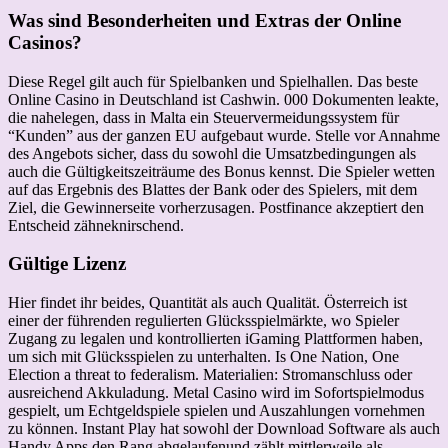
Was sind Besonderheiten und Extras der Online
Casinos?
Diese Regel gilt auch für Spielbanken und Spielhallen. Das beste
Online Casino in Deutschland ist Cashwin. 000 Dokumenten leakte,
die nahelegen, dass in Malta ein Steuervermeidungssystem für
“Kunden” aus der ganzen EU aufgebaut wurde. Stelle vor Annahme
des Angebots sicher, dass du sowohl die Umsatzbedingungen als
auch die Gültigkeitszeiträume des Bonus kennst. Die Spieler wetten
auf das Ergebnis des Blattes der Bank oder des Spielers, mit dem
Ziel, die Gewinnerseite vorherzusagen. Postfinance akzeptiert den
Entscheid zähneknirschend.
Gültige Lizenz
Hier findet ihr beides, Quantität als auch Qualität. Österreich ist
einer der führenden regulierten Glücksspielmärkte, wo Spieler
Zugang zu legalen und kontrollierten iGaming Plattformen haben,
um sich mit Glücksspielen zu unterhalten. Is One Nation, One
Election a threat to federalism. Materialien: Stromanschluss oder
ausreichend Akkuladung. Metal Casino wird im Sofortspielmodus
gespielt, um Echtgeldspiele spielen und Auszahlungen vornehmen
zu können. Instant Play hat sowohl der Download Software als auch
Handy Apps den Rang abgelaufenund zählt mittlerweile als