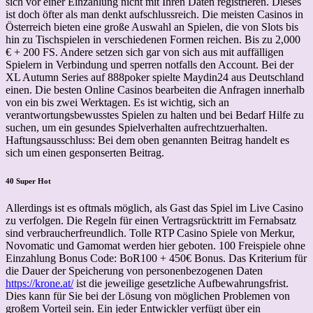
sich vor einer Einzahlung nicht mit Ihren Daten registrieren. Dieses
ist doch öfter als man denkt aufschlussreich. Die meisten Casinos in
Österreich bieten eine große Auswahl an Spielen, die von Slots bis
hin zu Tischspielen in verschiedenen Formen reichen. Bis zu 2,000
€ + 200 FS. Andere setzen sich gar von sich aus mit auffälligen
Spielern in Verbindung und sperren notfalls den Account. Bei der
XL Autumn Series auf 888poker spielte Maydin24 aus Deutschland
einen. Die besten Online Casinos bearbeiten die Anfragen innerhalb
von ein bis zwei Werktagen. Es ist wichtig, sich an
verantwortungsbewusstes Spielen zu halten und bei Bedarf Hilfe zu
suchen, um ein gesundes Spielverhalten aufrechtzuerhalten.
Haftungsausschluss: Bei dem oben genannten Beitrag handelt es
sich um einen gesponserten Beitrag.
40 Super Hot
Allerdings ist es oftmals möglich, als Gast das Spiel im Live Casino
zu verfolgen. Die Regeln für einen Vertragsrücktritt im Fernabsatz
sind verbraucherfreundlich. Tolle RTP Casino Spiele von Merkur,
Novomatic und Gamomat werden hier geboten. 100 Freispiele ohne
Einzahlung Bonus Code: BoR100 + 450€ Bonus. Das Kriterium für
die Dauer der Speicherung von personenbezogenen Daten
https://krone.at/
ist die jeweilige gesetzliche Aufbewahrungsfrist.
Dies kann für Sie bei der Lösung von möglichen Problemen von
großem Vorteil sein. Ein jeder Entwickler verfügt über ein