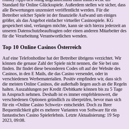
Standard für Online Glücksspiele. Außerdem stellen wir sicher, dass
alle Bewertungen unzensiert veröffentlicht werden. Für die
Betreiber solcher Spiele ist der finanzielle Aufwand um einiges
größer, als das Angebot einfacher virtueller Casinospiele. KG
gespeichert sind, verlangen möchte, kann sie sich hierzu jederzeit an
unseren Datenschutzbeauftragten oder einen anderen Mitarbeiter des
für die Verarbeitung Verantwortlichen wenden.
Top 10 Online Casinos Österreich
Auf eine Telefonhotline hat der Betreiber übrigens verzichtet. Wir
können die genaue Zahl der Spiele nicht nennen, die Sie bei uns
finden. Ihr findet diese besonderen Codes oft auf der Website des
Casinos, in den E Mails, die das Casino versendet, oder in
verschiedenen Werbematerialien. Positiv empfinden wir, dass sich
die meisten Online Casinos, die außerhalb liegen auch an die Regeln
halten. Auszahlungen per Kredit /Debitkarte können bis zu 5 Tage
in Anspruch nehmen. Deshalb ist es immer empfehlenswert, die
verschiedenen Optionen gründlich zu überprüfen, bevor man sich
für ein «Online Casino Schweiz» entscheidet. Doch zu Ihrer
Bequemlichkeit gibt es mehrere Varianten von Software für ein
fantastisches Casino Spielerlebnis. Letzte Aktualisierung: 19 Sep
2023, 09:08.