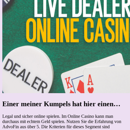
Einer meiner Kumpels hat hier einen…
Legal und sicher online spielen. Im Online Casino kann man
durchaus mit echtem Geld spielen. Nutzen Sie die Erfahrung von
AdvoFin aus über 5. Die Kriterien für dieses Segment sind